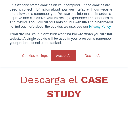
This website stores cookies on your computer. These cookies are
used to collect information about how you interact with our website
and allow us to remember you. We use this information in order to
improve and customize your browsing experience and for analytics
Home
and metrics about our visitors both on this website and other media.
To find out more about the cookies we use, see our
Privacy Policy
.
If you decline, your information won’t be tracked when you visit this
website. A single cookie will be used in your browser to remember
your preference not to be tracked.
Cookies settings
Accept All
Decline All
Descarga el
CASE
STUDY