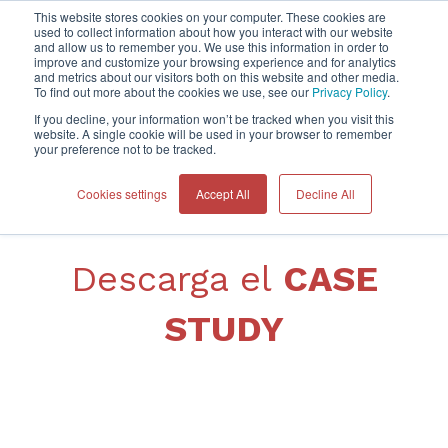
This website stores cookies on your computer. These cookies are
used to collect information about how you interact with our website
and allow us to remember you. We use this information in order to
improve and customize your browsing experience and for analytics
Home
and metrics about our visitors both on this website and other media.
To find out more about the cookies we use, see our
Privacy Policy
.
If you decline, your information won’t be tracked when you visit this
website. A single cookie will be used in your browser to remember
your preference not to be tracked.
Cookies settings
Accept All
Decline All
Descarga el
CASE
STUDY