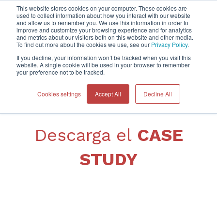
This website stores cookies on your computer. These cookies are
used to collect information about how you interact with our website
and allow us to remember you. We use this information in order to
improve and customize your browsing experience and for analytics
Home
and metrics about our visitors both on this website and other media.
To find out more about the cookies we use, see our
Privacy Policy
.
If you decline, your information won’t be tracked when you visit this
website. A single cookie will be used in your browser to remember
your preference not to be tracked.
Cookies settings
Accept All
Decline All
Descarga el
CASE
STUDY